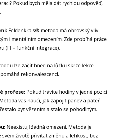
operaci? Pokud bych měla dát rychlou odpověď,
.
mi:
Feldenkrais® metoda má obrovský vliv
ickým i mentálním omezením. Zde probíhá práce
u (FI – funkční integrace).
odou lze začít hned na lůžku skrze lekce
ě pomáhá rekonvalescenci.
vé profese:
Pokud trávíte hodiny v jedné pozici
 Metoda vás naučí, jak zapojit pánev a páteř
přestalo být vězením a stalo se pohodlným.
ou:
Neexistují žádná omezení. Metoda je
 svém životě přivítat změnu a lehkost, bez