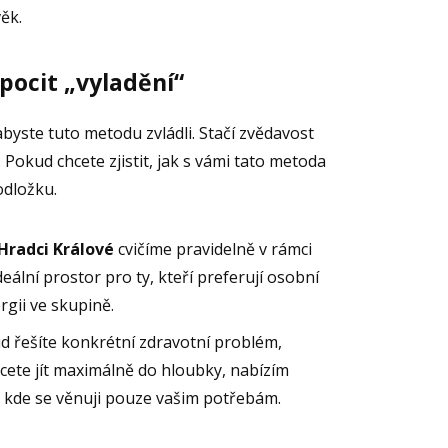
ěk.
 pocit „vyladění“
abyste tuto metodu zvládli. Stačí zvědavost
 Pokud chcete zjistit, jak s vámi tato metoda
odložku.
Hradci Králové
cvičíme pravidelně v rámci
deální prostor pro ty, kteří preferují osobní
gii ve skupině.
ud řešíte konkrétní zdravotní problém,
cete jít maximálně do hloubky, nabízím
, kde se věnuji pouze vašim potřebám.