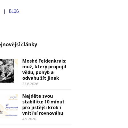
BLOG
jnovější články
Moshé Feldenkrais:
muž, který propojil
vědu, pohyb a
odvahu žít jinak
23.6.2026
Najděte svou
stabilitu: 10 minut
pro jistější krok i
vnitřní rovnováhu
4.5.2026