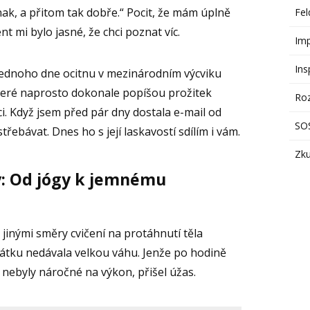
jinak, a přitom tak dobře.“ Pocit, že mám úplně
Fel
t mi bylo jasné, že chci poznat víc.
Im
Ins
 jednoho dne ocitnu v mezinárodním výcviku
teré naprosto dokonale popíšou prožitek
Ro
ci. Když jsem před pár dny dostala e-mail od
SOS
třebávat. Dnes ho s její laskavostí sdílím i vám.
Zku
y: Od jógy k jemnému
 jinými směry cvičení na protáhnutí těla
čátku nedávala velkou váhu. Jenže po hodině
nebyly náročné na výkon, přišel úžas.