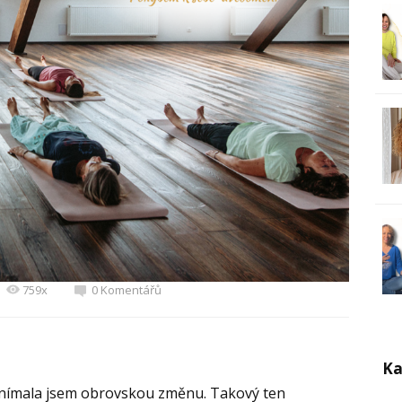
759x
0 Komentářů
Ka
 vnímala jsem obrovskou změnu. Takový ten