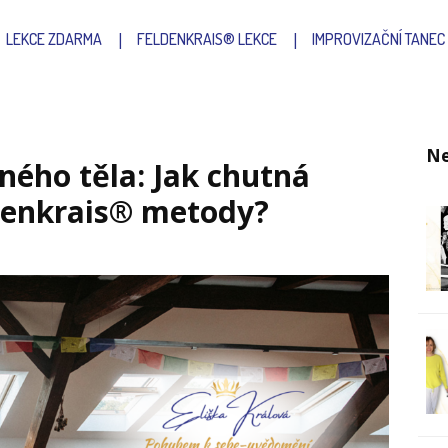
LEKCE ZDARMA
FELDENKRAIS® LEKCE
IMPROVIZAČNÍ TANEC
Ne
ného těla: Jak chutná
ldenkrais® metody?