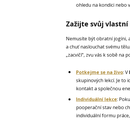
ohledu na kondici nebo v
Zažijte svůj vlastní
Nemusíte být obratní jogíni, 
a chuť naslouchat svému tělu.
„zacvičí“, zvu vás k sobě na p
Potkejme se na živo
: V
skupinových lekcí. Je to i
kontakt a společnou ener
Individuální lekce
: Pok
pooperační stav nebo ch
individuální formu práce