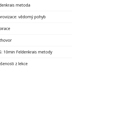
denkrais metoda
provizace: vědomý pohyb
pirace
zhovor
: 10min Feldenkrais metody
šenosti z lekce