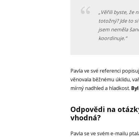
„Věřili byste, že
totožný? Jde to s
jsem neměla šanci 
koordinuje.“
Pavla ve své referenci popisuj
věnovala běžnému úklidu, vaře
mírný nadhled a hladkost.
Byl
Odpovědi na otázky
vhodná?
Pavla se ve svém e-mailu pta