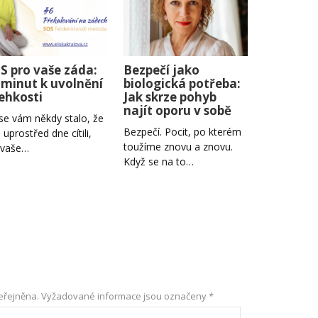
S pro vaše záda:
Bezpečí jako
 minut k uvolnění
biologická potřeba:
lehkosti
Jak skrze pohyb
najít oporu v sobě
se vám někdy stalo, že
Bezpečí. Pocit, po kterém
e uprostřed dne cítili,
toužíme znovu a znovu.
 vaše…
Když se na to…
eřejněna.
Vyžadované informace jsou označeny
*