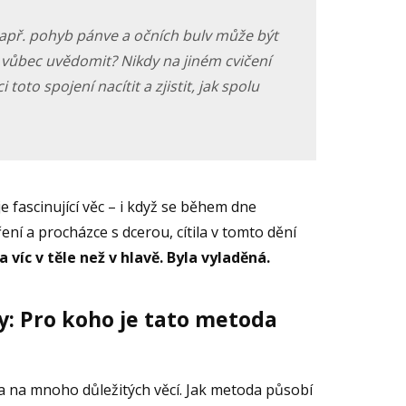
 např. pohyb pánve a očních bulv může být
i vůbec uvědomit? Nikdy na jiném cvičení
toto spojení nacítit a zjistit, jak spolu
e fascinující věc – i když se během dne
ní a procházce s dcerou, cítila v tomto dění
a víc v těle než v hlavě. Byla vyladěná.
: Pro koho je tato metoda
la na mnoho důležitých věcí. Jak metoda působí