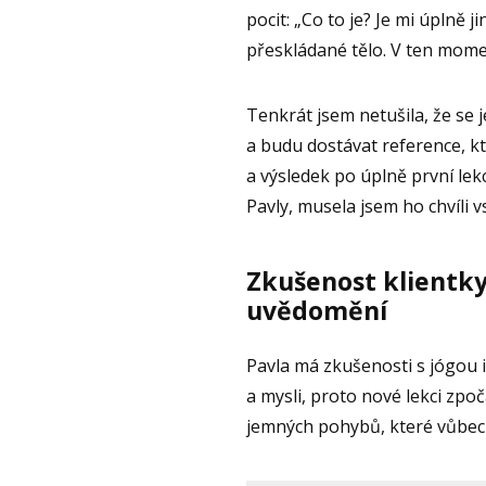
pocit: „Co to je? Je mi úplně 
přeskládané tělo. V ten momen
Tenkrát jsem netušila, že se
a budu dostávat reference, k
a výsledek po úplně první lek
Pavly, musela jsem ho chvíli vs
Zkušenost klientk
uvědomění
Pavla má zkušenosti s jógou i
a mysli, proto nové lekci zpo
jemných pohybů, které vůbec 