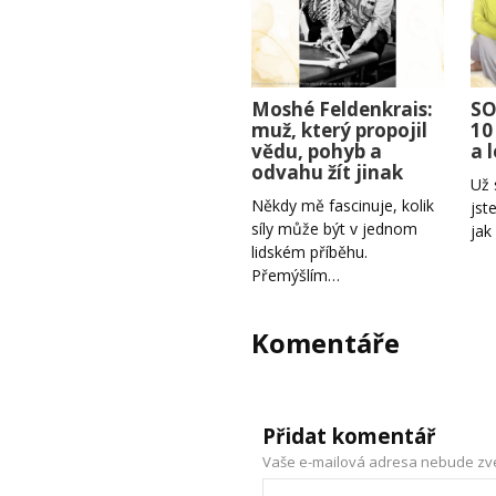
Moshé Feldenkrais:
SO
muž, který propojil
10
vědu, pohyb a
a 
odvahu žít jinak
Už 
Někdy mě fascinuje, kolik
jst
síly může být v jednom
jak
lidském příběhu.
Přemýšlím…
Komentáře
Přidat komentář
Vaše e-mailová adresa nebude zv