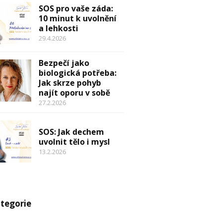
SOS pro vaše záda:
10 minut k uvolnění
a lehkosti
29.4.2026
Bezpečí jako
biologická potřeba:
Jak skrze pohyb
najít oporu v sobě
27.2.2026
SOS: Jak dechem
uvolnit tělo i mysl
13.2.2026
tegorie