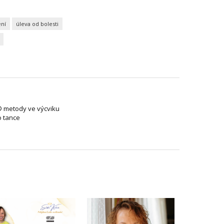
ení
úleva od bolesti
® metody ve výcviku
o tance