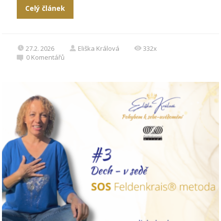
Celý článek
27.2. 2026
Eliška Králová
332x
0
Komentářů