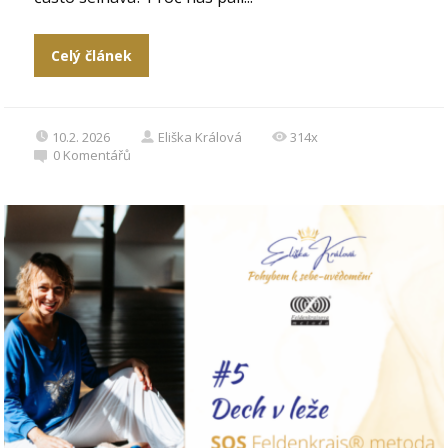
Celý článek
10.2. 2026
Eliška Králová
314x
0
Komentářů