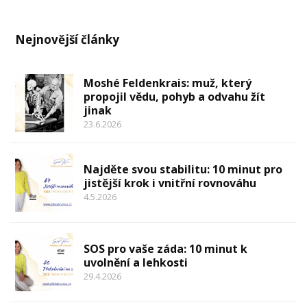
Nejnovější články
Moshé Feldenkrais: muž, který
propojil vědu, pohyb a odvahu žít
jinak
23.6.2026
Najděte svou stabilitu: 10 minut pro
jistější krok i vnitřní rovnováhu
4.5.2026
SOS pro vaše záda: 10 minut k
uvolnění a lehkosti
29.4.2026