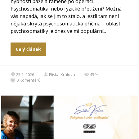
hybnosti paže a ramene po operaci.
Psychosomatika, nebo fyzické přetížení? Možná
vás napadá, jak se jim to stalo, a jestli tam není
nějaká skrytá psychosomatická příčina – oblast
psychosomatiky je dnes velmi populární...
Celý článek
25.1. 2026
Eliška Králová
459x
0
Komentářů