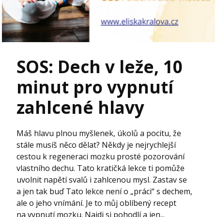
SOS: Dech v leže, 10
minut pro vypnutí
zahlcené hlavy
Máš hlavu plnou myšlenek, úkolů a pocitu, že
stále musíš něco dělat? Někdy je nejrychlejší
cestou k regeneraci mozku prosté pozorování
vlastního dechu. Tato kratičká lekce ti pomůže
uvolnit napětí svalů i zahlcenou mysl. Zastav se
a jen tak buď Tato lekce není o „práci“ s dechem,
ale o jeho vnímání. Je to můj oblíbený recept
na vypnutí mozku. Najdi si pohodlí a jen...