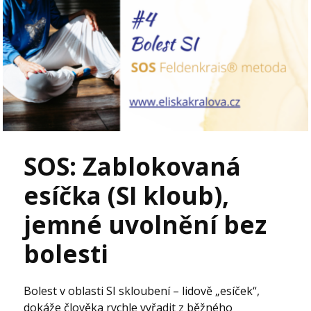
SOS: Zablokovaná
esíčka (SI kloub),
jemné uvolnění bez
bolesti
Bolest v oblasti SI skloubení – lidově „esíček“,
dokáže člověka rychle vyřadit z běžného