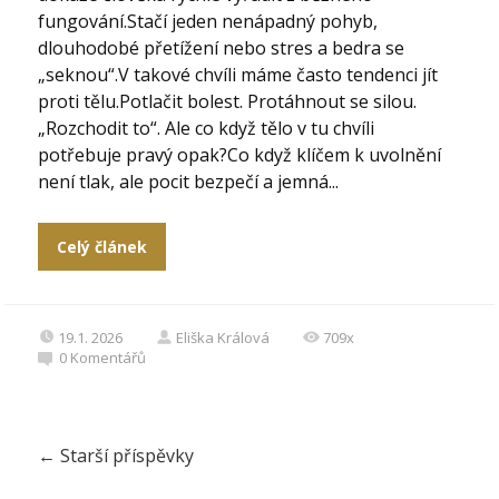
fungování.Stačí jeden nenápadný pohyb,
dlouhodobé přetížení nebo stres a bedra se
„seknou“.V takové chvíli máme často tendenci jít
proti tělu.Potlačit bolest. Protáhnout se silou.
„Rozchodit to“. Ale co když tělo v tu chvíli
potřebuje pravý opak?Co když klíčem k uvolnění
není tlak, ale pocit bezpečí a jemná...
Celý článek
19.1. 2026
Eliška Králová
709x
0
Komentářů
←
Starší příspěvky