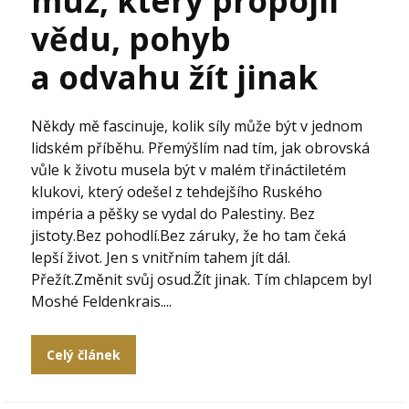
muž, který propojil
vědu, pohyb
a odvahu žít jinak
Někdy mě fascinuje, kolik síly může být v jednom
lidském příběhu. Přemýšlím nad tím, jak obrovská
vůle k životu musela být v malém třináctiletém
klukovi, který odešel z tehdejšího Ruského
impéria a pěšky se vydal do Palestiny. Bez
jistoty.Bez pohodlí.Bez záruky, že ho tam čeká
lepší život. Jen s vnitřním tahem jít dál.
Přežít.Změnit svůj osud.Žít jinak. Tím chlapcem byl
Moshé Feldenkrais....
Celý článek