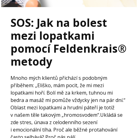
SOS: Jak na bolest
mezi lopatkami
pomocí Feldenkrais®
metody
Mnoho mých klientů přichází s podobným
příběhem: „Eliško, mám pocit, že mi mezi
lopatkami hoří. Bolí mě za krkem, tuhnou mi
bedra a masáž mi pomůže vždycky jen na pár dní.“
Oblast mezi lopatkami a hrudní páteří je totiž
v našem těle takovým „hromosvodem“.Ukládá se
zde stres, únava z celodenního sezení
i emocionální tíha. Proč ale běžné protahování
často selhává? Proč nás pálí...