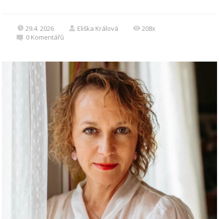
29.4. 2026
Eliška Králová
208x
0
Komentářů