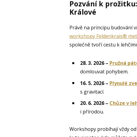
Pozvání k prožitku
Králové
Právě na principu budování v
workshopy Feldenkrais® me
společně tvoří cestu k lehčímu
28. 3. 2026 –
Pružná pát
domlouvat pohybem.
16. 5. 2026 –
Plynulé zve
s gravitací.
20. 6. 2026 –
Chůze v leh
i přírodou.
Workshopy probíhají vždy o