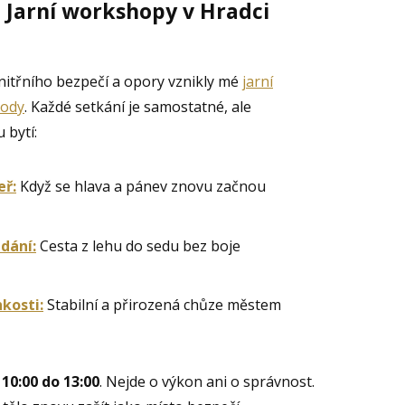
: Jarní workshopy v Hradci
nitřního bezpečí a opory vznikly mé
jarní
tody
. Každé setkání je samostatné, ale
 bytí:
eř:
Když se hlava a pánev znovu začnou
dání:
Cesta z lehu do sedu bez boje
kosti:
Stabilní a přirozená chůze městem
d
10:00 do 13:00
. Nejde o výkon ani o správnost.