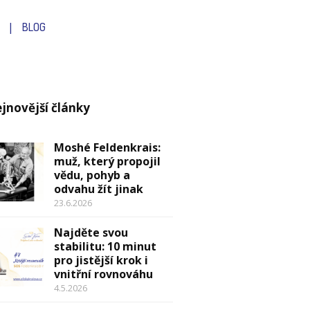
BLOG
jnovější články
Moshé Feldenkrais:
muž, který propojil
vědu, pohyb a
odvahu žít jinak
23.6.2026
Najděte svou
stabilitu: 10 minut
pro jistější krok i
vnitřní rovnováhu
4.5.2026