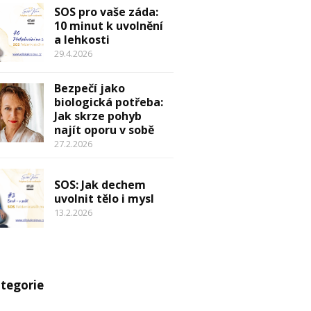
SOS pro vaše záda:
10 minut k uvolnění
a lehkosti
29.4.2026
Bezpečí jako
biologická potřeba:
Jak skrze pohyb
najít oporu v sobě
27.2.2026
SOS: Jak dechem
uvolnit tělo i mysl
13.2.2026
tegorie