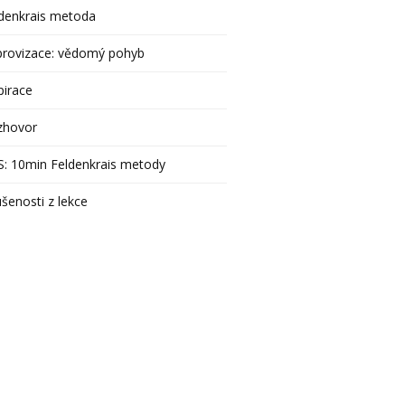
denkrais metoda
provizace: vědomý pohyb
pirace
zhovor
: 10min Feldenkrais metody
šenosti z lekce