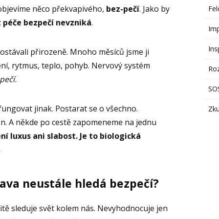
objevíme něco překvapivého,
bez-pečí
. Jako by
Fel
 péče bezpečí nevzniká
.
Im
Ins
dostávali přirozeně. Mnoho měsíců jsme ji
ení, rytmus, teplo, pohyb. Nervový systém
Ro
pečí.
SOS
fungovat jinak. Postarat se o všechno.
Zku
kon. A někde po cestě zapomeneme na jednu
ní luxus ani slabost. Je to biologická
.
ava neustále hledá bezpečí?
tě sleduje svět kolem nás. Nevyhodnocuje jen