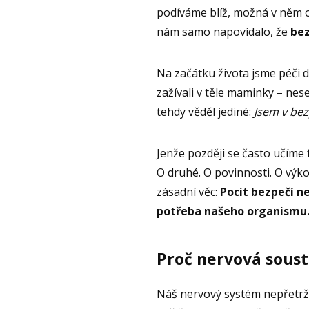
podíváme blíž, možná v něm 
nám samo napovídalo, že
bez
Na začátku života jsme péči 
zažívali v těle maminky – nes
tehdy věděl jediné:
Jsem v bez
Jenže později se často učíme 
O druhé. O povinnosti. O vý
zásadní věc:
Pocit bezpečí ne
potřeba našeho organismu
Proč nervová soust
Náš nervový systém nepřetrži