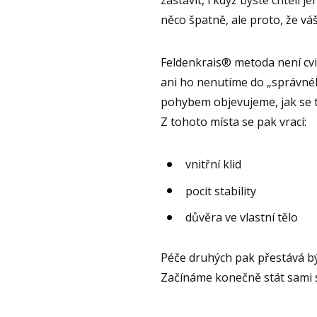
něco špatně, ale proto, že v
Feldenkrais® metoda není cvi
ani ho nenutíme do „správné
pohybem objevujeme, jak se t
Z tohoto místa se pak vrací:
vnitřní klid
pocit stability
důvěra ve vlastní tělo
Péče druhých pak přestává být
Začínáme konečně stát sami 