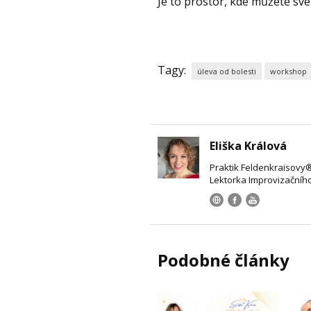
Je to prostor, kde můžete své
Tagy:
úleva od bolesti
workshop
Eliška Králová
Praktik Feldenkraisovy
Lektorka Improvizačníh
Podobné články