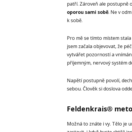
patří. Zároveň ale postupně 
oporou sami sobě
. Ne v odm
k sobě.
Pro mě se tímto místem stal
jsem začala objevovat, že pé
vytvářet pozorností a vnímán
příjemným, nervový systém d
Napětí postupně povolí, dech
sebou. Člověk si doslova odd
Feldenkrais® metod
Možná to znáte i vy. Tělo je 
zastavit, i když byste chtěli j