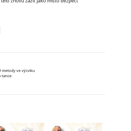
 tělo znovu zažít jako místo bezpečí.
® metody ve výcviku
o tance