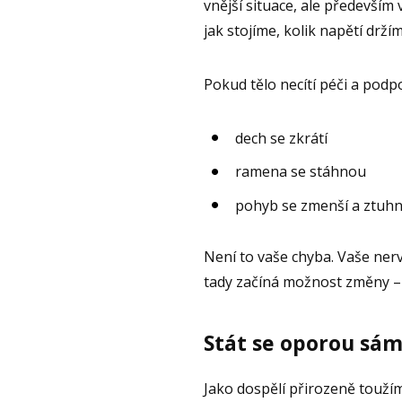
vnější situace, ale především 
jak stojíme, kolik napětí dr
Pokud tělo necítí péči a podp
dech se zkrátí
ramena se stáhnou
pohyb se zmenší a ztuh
Není to vaše chyba. Vaše nerv
tady začíná možnost změny – 
Stát se oporou sám
Jako dospělí přirozeně toužím