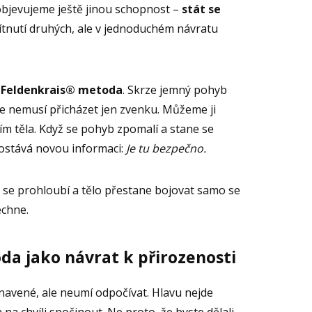
objevujeme ještě jinou schopnost –
stát se
ítnutí druhých, ale v jednoduchém návratu
a
Feldenkrais® metoda
. Skrze jemný pohyb
če nemusí přicházet jen zvenku. Můžeme ji
ím těla. Když se pohyb zpomalí a stane se
ostává novou informaci:
Je tu bezpečno.
 se prohloubí a tělo přestane bojovat samo se
echne.
a jako návrat k přirozenosti
unavené, ale neumí odpočívat. Hlavu nejde
en na chvíli spočinout. Ne proto, že byste dělali