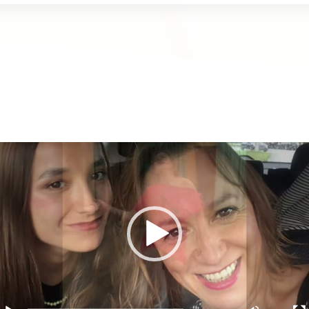
ideo
řehrávač