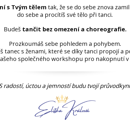
ní s Tvým tělem
tak, že se do sebe znova zamil
do sebe a procítíš své tělo při tanci.
Budeš
tančit bez omezení a choreografie.
Prozkoumáš sebe pohledem a pohybem.
eš tanec s ženami, které se díky tanci propojí a p
 našeho společného workshopu pro nakopnutí v
S radostí, úctou a jemností budu tvojí průvodkyní