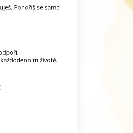
uješ. Ponoříš se sama
odpoří.
 každodenním životě.
.