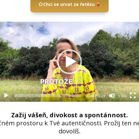
Chci se urvat ze řetězu
Video
přehrávač
00:00
|
01:29
1.00x
Zažij vášeň, divokost a spontánnost.
ém prostoru k Tvé autentičnosti. Prožij ten nej
dovolíš.