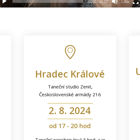
00:00
|
01:17
1.00x
Hradec Králové
Taneční studio Zenit,
Československé armády 216
2. 8. 2024
od 17 - 20 hod
Taneční worshop trvá 3 hod. a je