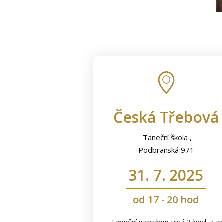
Česká Třebová
Taneční škola ,
Podbranská 971
31. 7. 2025
od 17 - 20 hod
Taneční worshop trvá 3 hod. a je