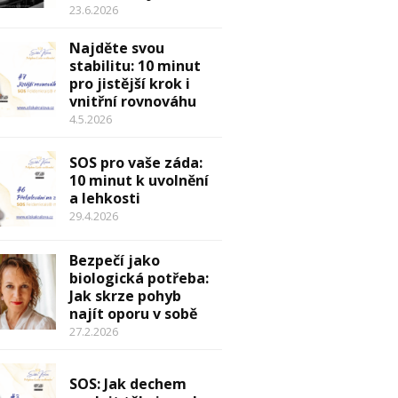
23.6.2026
Najděte svou
stabilitu: 10 minut
pro jistější krok i
vnitřní rovnováhu
4.5.2026
SOS pro vaše záda:
10 minut k uvolnění
a lehkosti
29.4.2026
Bezpečí jako
biologická potřeba:
Jak skrze pohyb
najít oporu v sobě
27.2.2026
SOS: Jak dechem