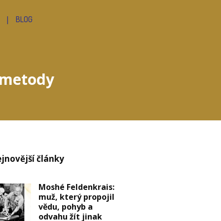
BLOG
s metody
jnovější články
Moshé Feldenkrais:
muž, který propojil
vědu, pohyb a
odvahu žít jinak