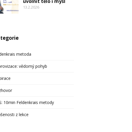
uvolnit tělo i mysl
13.2.2026
tegorie
denkrais metoda
provizace: vědomý pohyb
pirace
zhovor
: 10min Feldenkrais metody
šenosti z lekce