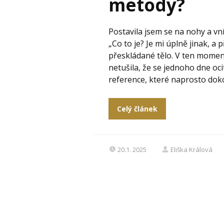
metody?
Postavila jsem se na nohy a v
„Co to je? Je mi úplně jinak, a
přeskládané tělo. V ten moment
netušila, že se jednoho dne oc
reference, které naprosto doko
Celý článek
20.1. 2025
Eliška Králová