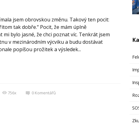
nímala jsem obrovskou změnu. Takový ten pocit:
 přitom tak dobře.“ Pocit, že mám úplně
 mi bylo jasné, že chci poznat víc. Tenkrát jsem
Ka
itnu v mezinárodním výcviku a budu dostávat
nale popíšou prožitek a výsledek...
Fel
Im
Ins
756x
0
Komentářů
Ro
SOS
Zku