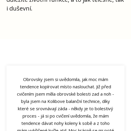
i duševní.
Obrovsky jsem si uvědomila, jak moc mám
tendence kopírovat místo naslouchat. Již před
cvičením jsem měla obrovské bolesti zad a noh -
byla jsem na Kolibove balanční technice, díky
které se srovnávají záda - někdy je to bolestivý
proces - já si po cvičení uvědomila, že mám
tendence dávat nohy koleny k sobě a z toho
mám vykřičené kyčle atd. Moc krásně se mi poté