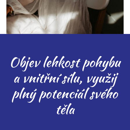
Objev lehkost pohybu
a vnitřní sílu, využij
plný potenciál svého
těla