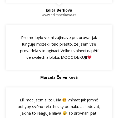
Edita Berková
www.editaberkova.cz
Pro me bylo velmi zajimave pozorovat jak
funguje mozek i telo presto, ze jsem vse
provadela v imaginaci. Velke uvolneni napětí
ve svalech a bloku. MOOC DEKUJI
Marcela Červinková
Elí, moc jsem si to užila
vnímat jak jemné
pohyby svého těla...hezky pomalu...a sledovat,
jak na to reaguje hlava
To srovnání pat,