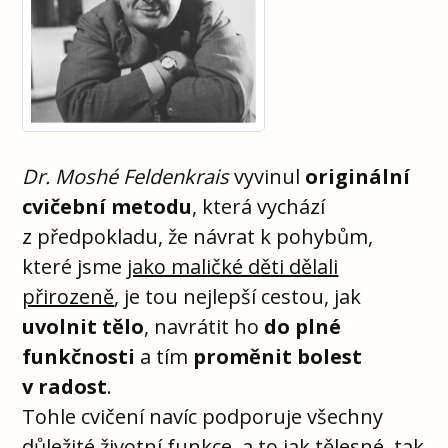
Dr. Moshé Feldenkrais
vyvinul
originální
cvičební metodu
, která vychází
z předpokladu, že návrat k pohybům,
které jsme
jako maličké děti dělali
přirozeně
, je tou nejlepší cestou, jak
uvolnit tělo
, navrátit ho
do plné
funkčnosti
a tím
proměnit bolest
v radost
.
Tohle cvičení navíc podporuje všechny
důležité životní funkce, a to jak tělesné, tak