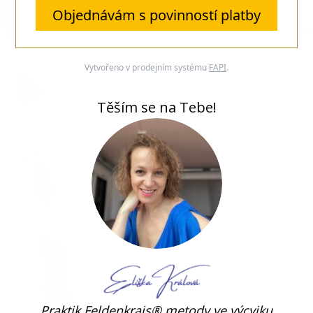
Objednávám s povinností platby
Vytvořeno v prodejním systému
FAPI
.
Těším se na Tebe!
Praktik Feldenkrais® metody ve výcviku