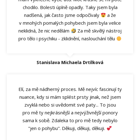
chodilo. Bolesti úplně opadly. Taky jsem byla
nadšená, jak často jsme odpočívaly
a že
v mnohých pomalých pohybech jsem byla velice
neklidná, že nic nedělám
Za mě skvělý nástroj
pro tělo i psychiku - zklidnění, naslouchání tělu
Stanislava Michaela Drtílková
Elí, za mě nádherný proces. Mě nejvíc fascinují ty
nuance, kdy si mám splést prsty jinak, než jsem
zvyklá nebo si uvědomit své paty... To jsou
pro mě ty nejkrásnější a nejvýživnější ponory
sama k sobě. Zdaleka to pro mě tedy nebylo
"jen o pohybu". Děkuji, děkuji, děkuji.