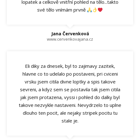
lopatek a celkově vnitřní pohled na tělo...takto
své tělo vnímám prvně
Jana Červenková
www.cervenkovajana.cz
Eli diky za dnesek, byl to zajimavy zazitek,
hlavne co to udelalo po postaveni, pri cviceni
vrsku jsem citila divne loptky a spis takove
sevreni, a kdyz sem se postavila tak jsem citila
jak jsem protazena, vyssi i pohled do dalky byl
takove nezvykle nastaveni. Nevydrzelo to uplne
dlouho ten pocit, ale nejaky stripek pocitu tu
stale je.