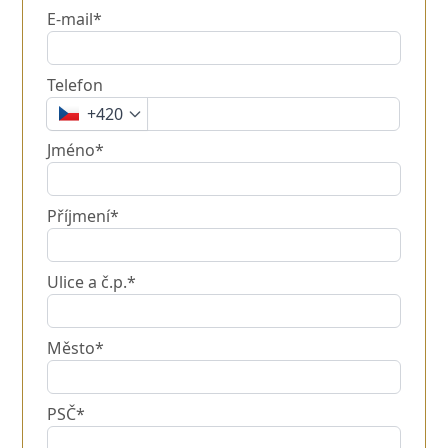
E-mail*
Telefon
+420
Jméno*
Příjmení*
Ulice a č.p.*
Město*
PSČ*