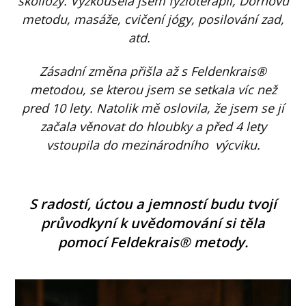
skoliózy. Vyzkoušela jsem fyzioterapii, Dornovu
metodu, masáže, cvičení jógy, posilování zad,
atd.
Zásadní změna přišla až s Feldenkrais®
metodou, se kterou jsem se setkala víc než
pred 10 lety. Natolik mě oslovila,
že jsem se jí
začala
věnovat do hloubky a před 4 lety
vstoupila do mezinárodního výcviku.
S radostí, úctou a jemností budu tvojí
průvodkyní k uvědomování si těla
pomocí Feldekrais® metody.