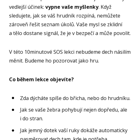
vedlejší účinek:
vypne vaše myšlenky
. Když
sledujete, jak se váš hrudník rozpíná, nemůžete
zároveň řešit seznam úkolů. Vaše mysl se zklidní
a tělo dostane signál, že je v bezpečí a může povolit.
V této 10minutové SOS lekci nebudeme dech násilím
měnit. Budeme ho pozorovat jako hru.
Co během lekce objevíte?
Zda dýcháte spíše do břicha, nebo do hrudníku.
Jak se vaše žebra pohybují nejen dopředu, ale
i do stran.
Jak jemný dotek vaší ruky dokáže automaticky
nasměrovat dech tam, kde je potřeba.