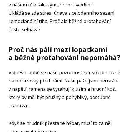
v našem těle takovým „hromosvodem“.
Ukládá se zde stres, únava z celodenního sezení
i emocionální tíha. Proč ale běžné protahování
často selhává?
Proč nás pálí mezi lopatkami
a běžné protahování nepomáhá?
V dnešní době se naše pozornost soustředí hlavně
na obrazovky před námi. Naše paže jsou neustále
v napětí, ramena se vytahují k uším a hrudní koš,
který by měl být pružný a pohyblivý, postupně
„zamrzá“.
Když se hrudník přestane hýbat, musí to za něj
odpracovat někdo jiný: