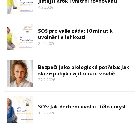
jistější krok i vnitřní rovnováhu
4.5.2026
SOS pro vaše záda: 10 minut k
uvolnění a lehkosti
29.4.2026
Bezpečí jako biologická potřeba: Jak
skrze pohyb najít oporu v sobě
27.2.2026
SOS: Jak dechem uvolnit tělo i mysl
13.2.2026