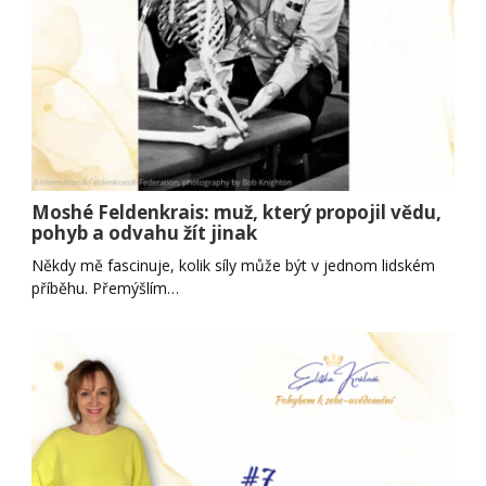
Moshé Feldenkrais: muž, který propojil vědu,
pohyb a odvahu žít jinak
Někdy mě fascinuje, kolik síly může být v jednom lidském
příběhu. Přemýšlím…