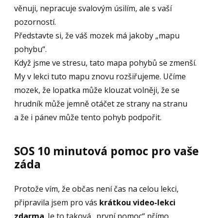
věnuji, nepracuje svalovým úsilím, ale s vaší
pozorností.
Představte si, že váš mozek má jakoby „mapu
pohybu“.
Když jsme ve stresu, tato mapa pohybů se zmenší.
My v lekci tuto mapu znovu rozšiřujeme. Učíme
mozek, že lopatka může klouzat volněji, že se
hrudník může jemně otáčet ze strany na stranu
a že i pánev může tento pohyb podpořit.
SOS 10 minutová pomoc pro vaše
záda
Protože vím, že občas není čas na celou lekci,
připravila jsem pro vás
krátkou video-lekci
zdarma
. Je to taková „první pomoc“ přímo