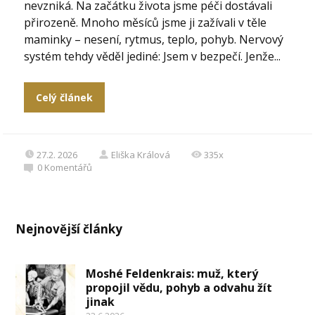
nevzniká. Na začátku života jsme péči dostávali
přirozeně. Mnoho měsíců jsme ji zažívali v těle
maminky – nesení, rytmus, teplo, pohyb. Nervový
systém tehdy věděl jediné: Jsem v bezpečí. Jenže...
Celý článek
27.2. 2026
Eliška Králová
335x
0
Komentářů
Nejnovější články
Moshé Feldenkrais: muž, který
propojil vědu, pohyb a odvahu žít
jinak