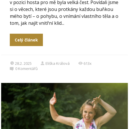
v pozici hosta pro mě byla velká čest. Povídali jsme
si o věcech, které jsou protkány každou buňkou
mého bytí – o pohybu, o vnímání vlastního těla a o
tom, jak najít vnitřní klid...
Celý článek
28.2. 2025
Eliška Králová
613x
0
Komentářů