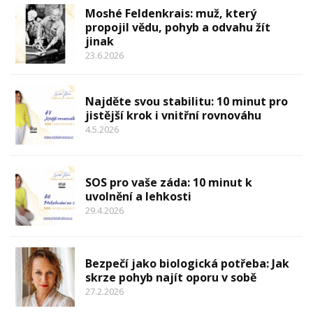
Moshé Feldenkrais: muž, který
propojil vědu, pohyb a odvahu žít
jinak
23.6.2026
Najděte svou stabilitu: 10 minut pro
jistější krok i vnitřní rovnováhu
4.5.2026
SOS pro vaše záda: 10 minut k
uvolnění a lehkosti
29.4.2026
Bezpečí jako biologická potřeba: Jak
skrze pohyb najít oporu v sobě
27.2.2026