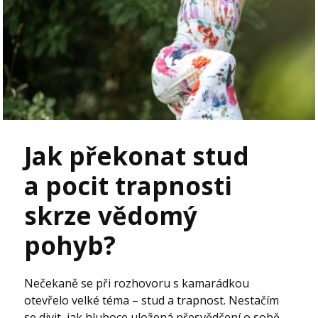
Jak překonat stud
a pocit trapnosti
skrze vědomý
pohyb?
Nečekaně se při rozhovoru s kamarádkou
otevřelo velké téma – stud a trapnost. Nestačím
se divit, jak hluboce uložená přesvědčení o sobě