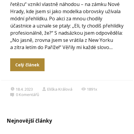
řetězu“ vznikl vlastně náhodou – na zámku Nové
Hrady, kde jsem si jako modelka obrovsky užívala
módní přehlídku. Po akci za mnou chodily
účastnice a uznale se ptaly: „Eli, ty chodíš přehlídky
profesionálně, že?“ S nadsázkou jsem odpověděla:
„No jasně, zrovna jsem se vrátila z New Yorku
a zítra letím do Paříže!“ Věřily mi každé slovo....
Celý článek
18.4. 2023
Eliška Králová
1891x
0
Komentářů
Nejnovější články