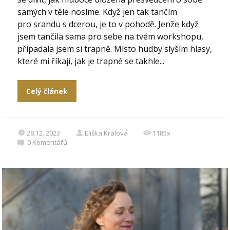
samých v těle nosíme. Když jen tak tančím
pro srandu s dcerou, je to v pohodě. Jenže když
jsem tančila sama pro sebe na tvém workshopu,
připadala jsem si trapně. Místo hudby slyším hlasy,
které mi říkají, jak je trapné se takhle...
Celý článek
28.12. 2023
Eliška Králová
1185x
0
Komentářů