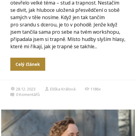
otevřelo velké téma – stud a trapnost. Nestačím
se divit, jak hluboce uložená přesvědčení o sobě
samých v těle nosíme. Když jen tak tančím
pro srandu s dcerou, je to v pohodě. Jenže když
jsem tančila sama pro sebe na tvém workshopu,
připadala jsem si trapně. Místo hudby slyším hlasy,
které mi říkají, jak je trapné se takhle...
Celý článek
28.12. 2023
Eliška Králová
1186x
0
Komentářů