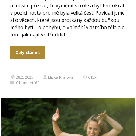
a musím přiznat, že vyměnit si role a být tentokrát
v pozici hosta pro mě byla velká čest. Povídali jsme
si o věcech, které jsou protkány každou buňkou
mého bytí – o pohybu, o vnímání vlastního těla a o
tom, jak najít vnitřní klid...
Celý článek
28.2. 2025
Eliška Králová
613x
0
Komentářů