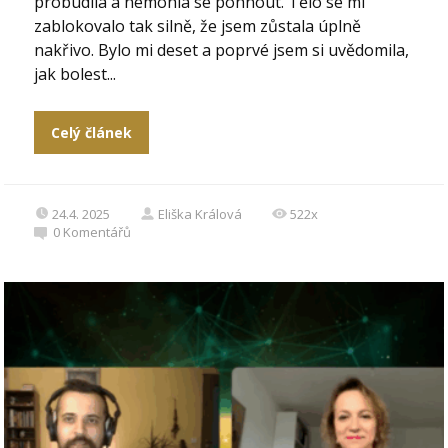
probudila a nemohla se pohnout. Tělo se mi
zablokovalo tak silně, že jsem zůstala úplně
nakřivo. Bylo mi deset a poprvé jsem si uvědomila,
jak bolest...
Celý článek
24.4. 2025
Eliška Králová
522x
0
Komentářů