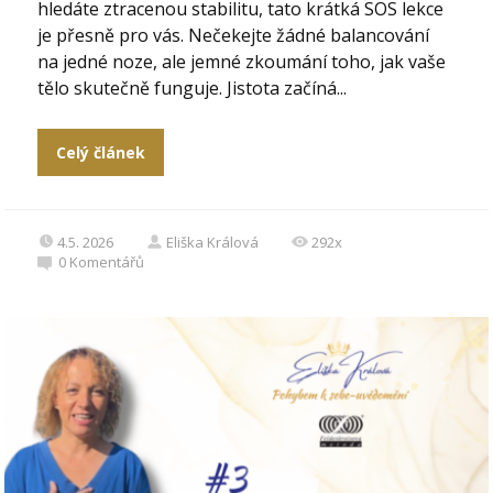
hledáte ztracenou stabilitu, tato krátká SOS lekce
je přesně pro vás. Nečekejte žádné balancování
na jedné noze, ale jemné zkoumání toho, jak vaše
tělo skutečně funguje. Jistota začíná...
Celý článek
4.5. 2026
Eliška Králová
292x
0
Komentářů