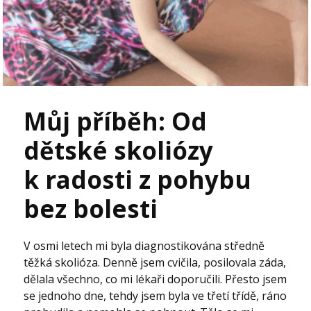
Můj příběh: Od
dětské skoliózy
k radosti z pohybu
bez bolesti
V osmi letech mi byla diagnostikována středně
těžká skolióza. Denně jsem cvičila, posilovala záda,
dělala všechno, co mi lékaři doporučili. Přesto jsem
se jednoho dne, tehdy jsem byla ve třetí třídě, ráno