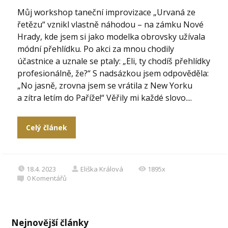
Můj workshop taneční improvizace „Urvaná ze
řetězu“ vznikl vlastně náhodou – na zámku Nové
Hrady, kde jsem si jako modelka obrovsky užívala
módní přehlídku. Po akci za mnou chodily
účastnice a uznale se ptaly: „Eli, ty chodíš přehlídky
profesionálně, že?“ S nadsázkou jsem odpověděla:
„No jasně, zrovna jsem se vrátila z New Yorku
a zítra letím do Paříže!“ Věřily mi každé slovo....
Celý článek
18.4. 2023
Eliška Králová
1895x
0
Komentářů
Nejnovější články