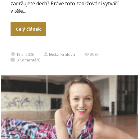
zadržujete dech? Právě toto zadržování vytváří
v těle...
Celý článek
13.2. 2026
Eliška Králová
398x
0
Komentářů