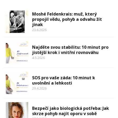
Moshé Feldenkrais: muž, který
propojil vědu, pohyb a odvahu žít
jinak
23.6.2026
Najděte svou stabilitu: 10 minut pro
jistější krok i vnitřní rovnováhu
4.5.2026
SOS pro vaše záda: 10 minut k
uvolnění a lehkosti
29.4.2026
Bezpečí jako biologická potřeba: Jak
skrze pohyb najít oporu v sobě