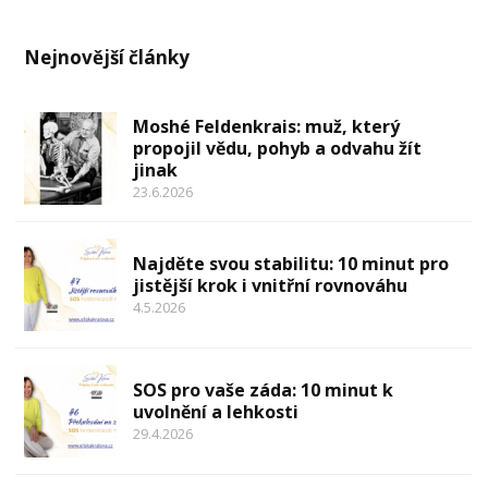
Nejnovější články
Moshé Feldenkrais: muž, který
propojil vědu, pohyb a odvahu žít
jinak
23.6.2026
Najděte svou stabilitu: 10 minut pro
jistější krok i vnitřní rovnováhu
4.5.2026
SOS pro vaše záda: 10 minut k
uvolnění a lehkosti
29.4.2026