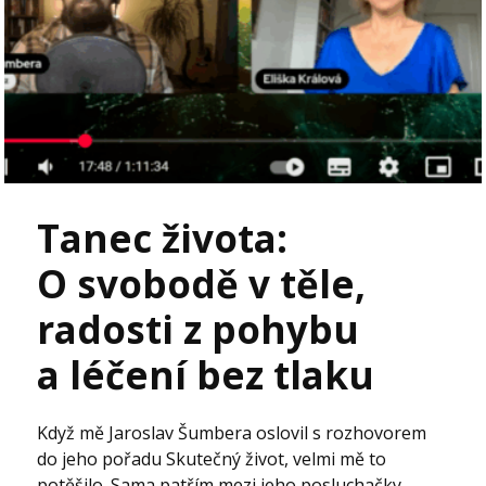
Tanec života:
O svobodě v těle,
radosti z pohybu
a léčení bez tlaku
Když mě Jaroslav Šumbera oslovil s rozhovorem
do jeho pořadu Skutečný život, velmi mě to
potěšilo. Sama patřím mezi jeho posluchačky