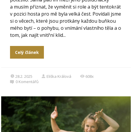
a musím přiznat, že vyměnit si role a být tentokrát
v pozici hosta pro mě byla velká čest. Povídali jsme
si o věcech, které jsou protkány každou buňkou
mého bytí – o pohybu, o vnímání vlastního těla a o
tom, jak najít vnitřní klid...
Celý článek
28.2. 2025
Eliška Králová
608x
0
Komentářů