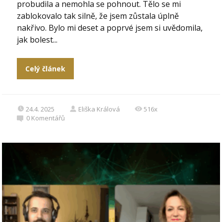
probudila a nemohla se pohnout. Tělo se mi
zablokovalo tak silně, že jsem zůstala úplně
nakřivo. Bylo mi deset a poprvé jsem si uvědomila,
jak bolest...
Celý článek
24.4. 2025
Eliška Králová
516x
0
Komentářů