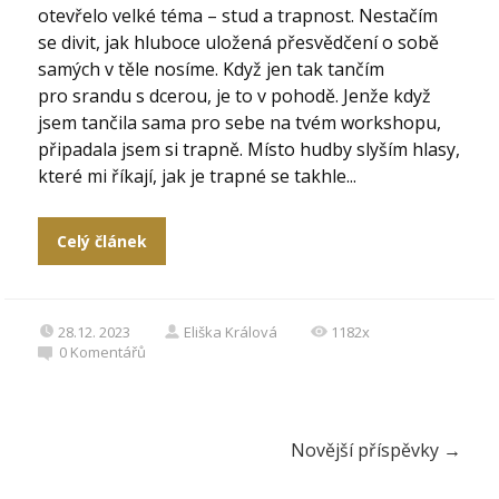
otevřelo velké téma – stud a trapnost. Nestačím
se divit, jak hluboce uložená přesvědčení o sobě
samých v těle nosíme. Když jen tak tančím
pro srandu s dcerou, je to v pohodě. Jenže když
jsem tančila sama pro sebe na tvém workshopu,
připadala jsem si trapně. Místo hudby slyším hlasy,
které mi říkají, jak je trapné se takhle...
Celý článek
28.12. 2023
Eliška Králová
1182x
0
Komentářů
Novější příspěvky
→