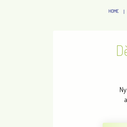
HOME
Dě
Ny