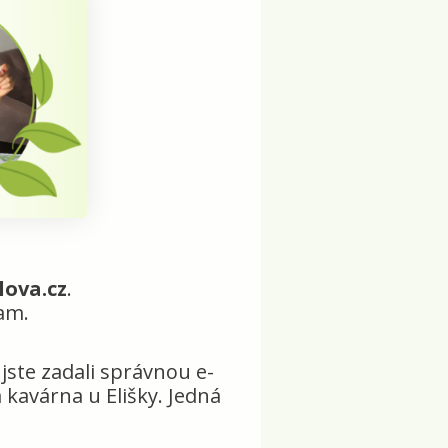
ova.cz
.
am.
e jste zadali správnou e-
kavárna u Elišky. Jedná