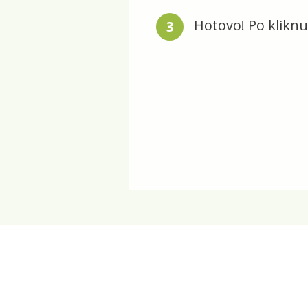
Hotovo! Po klikn
3