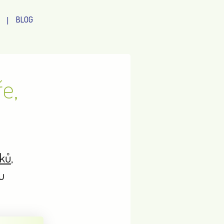
BLOG
ře,
oků
,
u