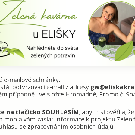
vé e-mailové schránky.
stál potvrzovací e-mail z adresy
gw@eliskakral
něm případně i ve složce Hromadné, Promo či Sp
te na tlačítko SOUHLASÍM
, abych si ověřila, ž
 mohla vám zaslat informace k projektu Zelená 
ouhlasu se zpracovnáním osobních údajů.