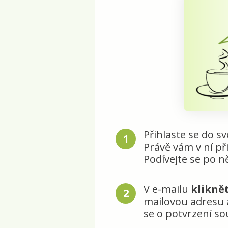
Přihlaste se do s
1
Právě vám v ní při
Podívejte se po 
V e-mailu
klikně
2
mailovou adresu a
se o potvrzení s