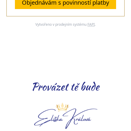
Objednávám s povinností platby
Vytvořeno v prodejním systému
FAPI
.
Provázet tě bude