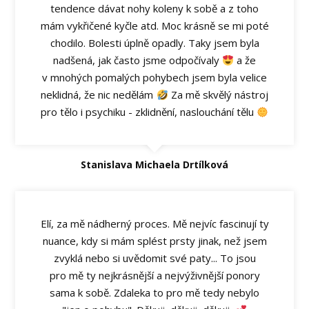
tendence dávat nohy koleny k sobě a z toho
mám vykřičené kyčle atd. Moc krásně se mi poté
chodilo. Bolesti úplně opadly. Taky jsem byla
nadšená, jak často jsme odpočívaly
a že
v mnohých pomalých pohybech jsem byla velice
neklidná, že nic nedělám
Za mě skvělý nástroj
pro tělo i psychiku - zklidnění, naslouchání tělu
Stanislava Michaela Drtílková
Elí, za mě nádherný proces. Mě nejvíc fascinují ty
nuance, kdy si mám splést prsty jinak, než jsem
zvyklá nebo si uvědomit své paty... To jsou
pro mě ty nejkrásnější a nejvýživnější ponory
sama k sobě. Zdaleka to pro mě tedy nebylo