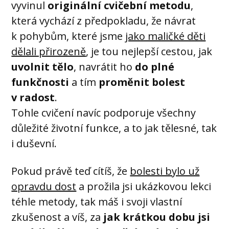
vyvinul
originální cvičební metodu
,
která vychází z předpokladu, že návrat
k pohybům, které jsme
jako maličké děti
dělali přirozeně
, je tou nejlepší cestou, jak
uvolnit tělo
, navrátit ho
do plné
funkčnosti
a tím
proměnit bolest
v radost
.
Tohle cvičení navíc podporuje všechny
důležité životní funkce, a to jak tělesné, tak
i duševní.
Pokud právě teď cítíš, že
bolesti bylo už
opravdu dost
a prožila jsi ukázkovou lekci
téhle metody, tak máš i svoji vlastní
zkušenost a víš, za
jak krátkou dobu jsi