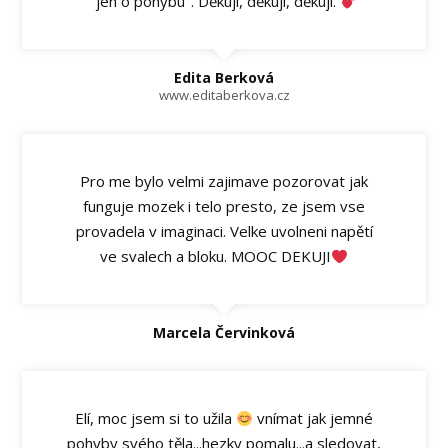
"jen o pohybu". Děkuji, děkuji, děkuji.
Edita Berková
www.editaberkova.cz
Pro me bylo velmi zajimave pozorovat jak
funguje mozek i telo presto, ze jsem vse
provadela v imaginaci. Velke uvolneni napětí
ve svalech a bloku. MOOC DEKUJI
Marcela Červinková
Elí, moc jsem si to užila
vnímat jak jemné
pohyby svého těla...hezky pomalu...a sledovat,