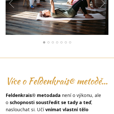
Více o Feldenkrais® metodě...
Feldenkrais® metodada
není o výkonu, ale
o
schopnosti soustředit se tady a teď
,
naslouchat si. Učí
vnímat vlastní tělo