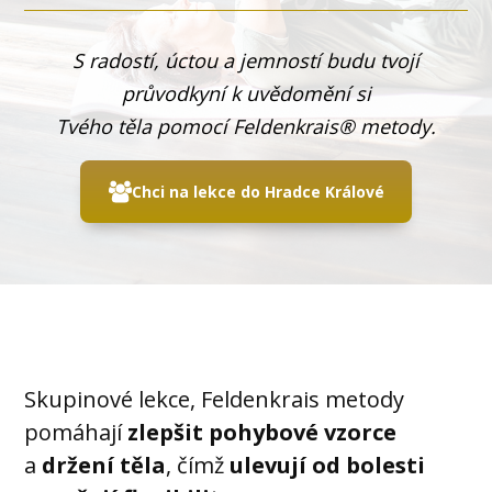
S radostí, úctou a jemností budu tvojí
průvodkyní k uvědomění si
Tvého těla pomocí Feldenkrais® metody.
Chci na lekce do Hradce Králové
Skupinové lekce, Feldenkrais metody
pomáhají
zlepšit pohybové vzorce
a
držení těla
, čímž
ulevují od bolesti