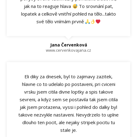
jak na to reaguje hlava
To srovnání pat,
lopatek a celkově vnitřní pohled na tělo...takto
své tělo vnímám prvně
Jana Červenková
www.cervenkovajana.cz
Eli diky za dnesek, byl to zajimavy zazitek,
hlavne co to udelalo po postaveni, pri cviceni
vrsku jsem citila divne loptky a spis takove
sevreni, a kdyz sem se postavila tak jsem citila
jak jsem protazena, vyssi i pohled do dalky byl
takove nezvykle nastaveni. Nevydrzelo to uplne
dlouho ten pocit, ale nejaky stripek pocitu tu
stale je.