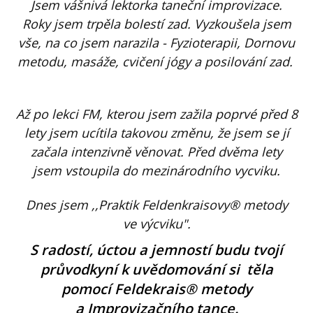
Jsem vášnivá lektorka taneční improvizace.
Roky jsem trpěla bolestí zad. Vyzkoušela jsem
vše, na co jsem narazila - Fyzioterapii, Dornovu
metodu, masáže, cvičení jógy a posilování zad.
Až po lekci FM, kterou jsem zažila poprvé před 8
lety jsem ucítila takovou změnu, že jsem se jí
začala intenzivně věnovat. Před dvěma lety
jsem vstoupila do mezinárodního vycviku.
Dnes jsem ,,Praktik Feldenkraisovy® metody
ve výcviku".
S radostí, úctou a jemností budu tvojí
průvodkyní k uvědomování si těla
pomocí Feldekrais® metody
a Improvizačního tance.