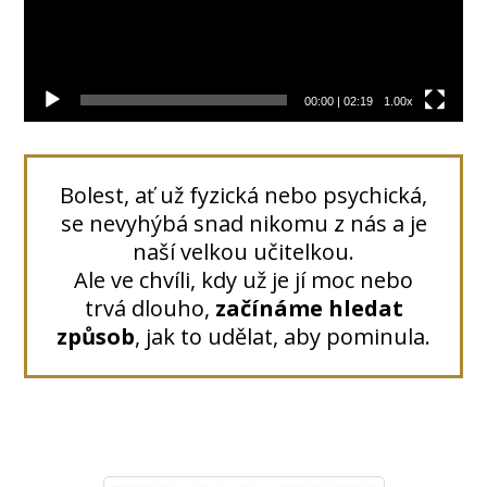
00:00
|
02:19
1.00x
Bolest, ať už fyzická nebo psychická,
se nevyhýbá snad nikomu z nás a je
naší velkou učitelkou.
Ale ve chvíli, kdy už je jí moc nebo
trvá dlouho,
začínáme hledat
způsob
, jak to udělat, aby pominula.