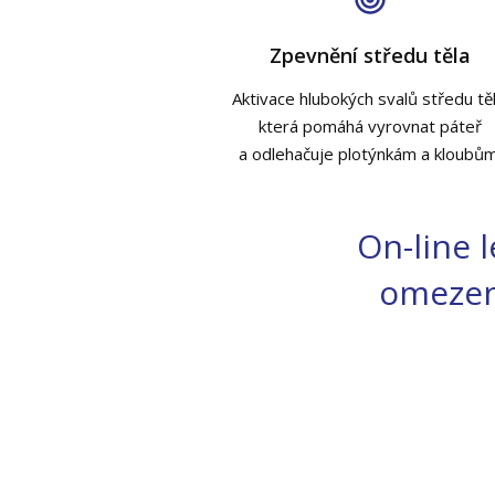
Zpevnění středu těla
Aktivace hlubokých svalů středu těl
která pomáhá vyrovnat páteř
a odlehačuje plotýnkám a kloubům
On-line l
omeze