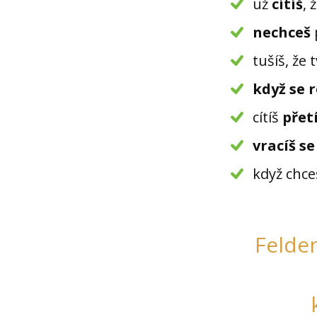
už
cítíš
, 
nechceš
tušíš, že 
když se 
cítíš
přetí
vracíš s
když chce
Felde