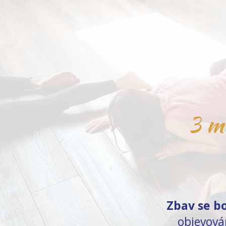
3 mě
Zbav se bo
objevová