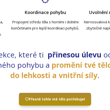
Koordinace pohybu
Uvolnění n
a,
Propojení středu těla s horními i dolními
Nervosvalová k
končetinami pro lepší koordinaci pohybů.
zbytečné napět
.
ekce, které ti
přinesou úlevu
od
ného pohybu a
promění tvé tělo
do lehkosti a vnitřní síly
.
Přesně tohle mé tělo potřebuje!