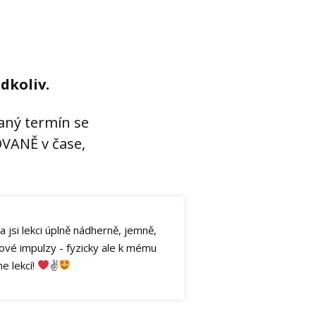
.
dkoliv.
daný termín se
VANĚ v čase,
 jsi lekci úplně nádherně, jemně,
nové impulzy - fyzicky ale k mému
e lekcí!
✌