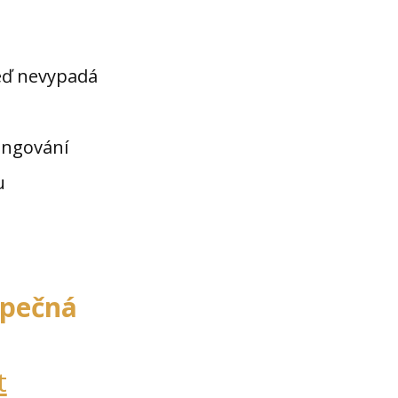
teď nevypadá
ungování
u
pečná
t