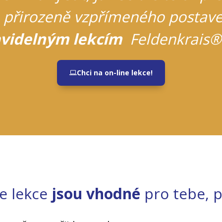
 přirozeně vzpřímeného postave
videlným lekcím
Feldenkrais®
Chci na on-line lekce!
ne lekce
jsou vhodné
pro tebe, 