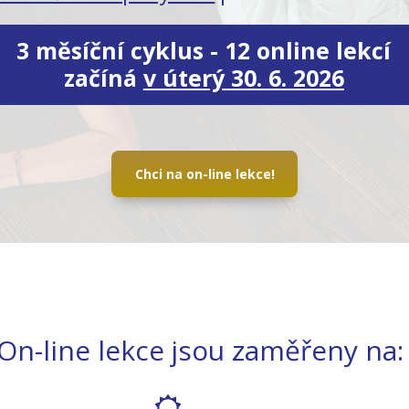
3 měsíční cyklus - 12 online lekcí
začíná
v úterý 30. 6. 2026
Chci na on-line lekce!
On-line lekce jsou zaměřeny na