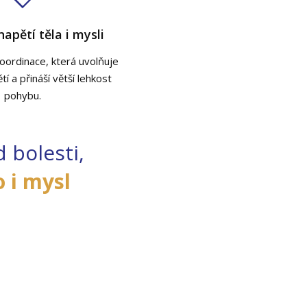
apětí těla i mysli
oordinace, která uvolňuje
í a přináší větší lehkost
pohybu.
 bolesti,
 i mysl