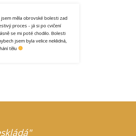
m jsem měla obrovské bolesti zad
stivý proces - já si po cvičení
sně se mi poté chodilo. Bolesti
bech jsem byla velice neklidná,
hání tělu
eskládá"