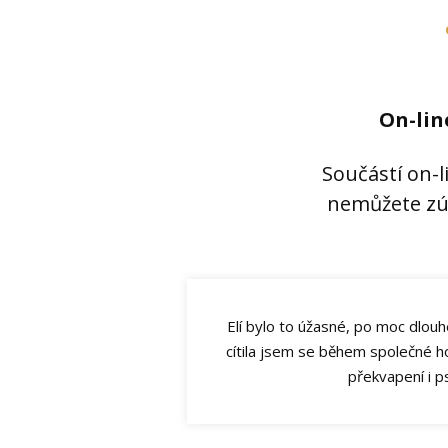
On-lin
Součástí on-li
nemůžete zú
Elí bylo to úžasné, po moc dlouh
cítila jsem se během společné ho
překvapení i p