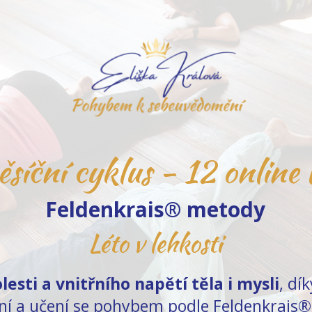
síční cyklus - 12 online 
Feldenkrais® metody
Léto v lehkosti
lesti a vnitřního napětí těla i mysli
, dí
ní a učení se pohybem
podle Feldenkrais®