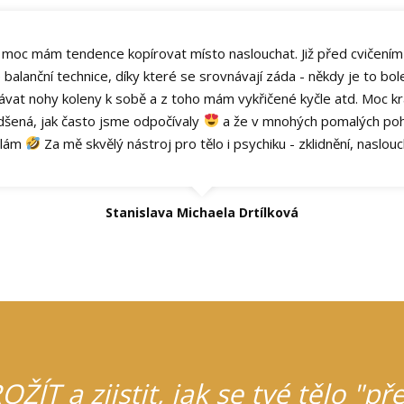
 moc mám tendence kopírovat místo naslouchat. Již před cvičení
balanční technice, díky které se srovnávají záda - někdy je to bole
at nohy koleny k sobě a z toho mám vykřičené kyčle atd. Moc krá
dšená, jak často jsme odpočívaly
a že v mnohých pomalých pohy
ělám
Za mě skvělý nástroj pro tělo i psychiku - zklidnění, naslouc
Stanislava Michaela Drtílková
ŽÍT a zjistit, jak se tvé tělo "př