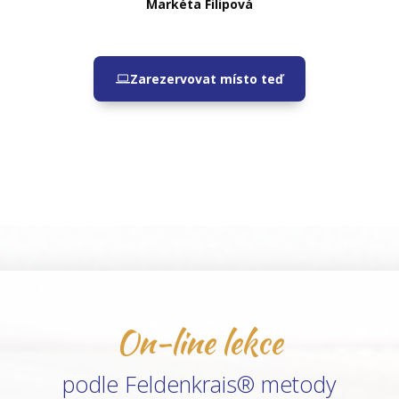
Markéta Filipová
Zarezervovat místo teď
On-line lekce
podle Feldenkrais® metody