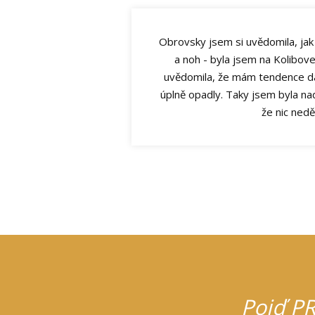
Obrovsky jsem si uvědomila, jak
a noh - byla jsem na Kolibove 
uvědomila, že mám tendence dáv
úplně opadly. Taky jsem byla na
že nic ned
Pojď PRO