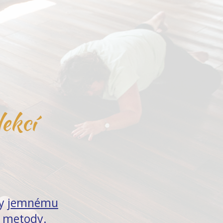
lekcí
ky
jemnému
 metody.