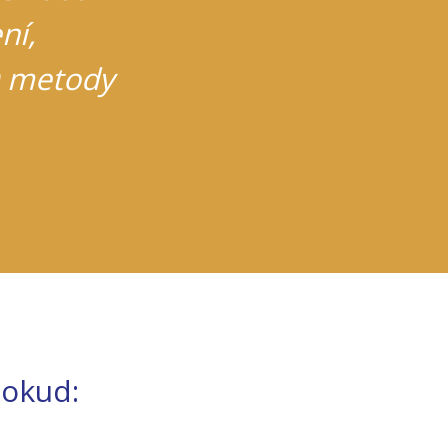
ní,
 metody
pokud: