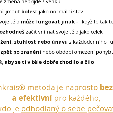
že změna nepřijde z venku
přijmout
bolest
jako normální stav
tvoje tělo
může fungovat jinak
- i když to tak 
rozhodneš
začít vnímat svoje tělo jako celek
žení, ztuhlost nebo únavu
z každodenního f
e zpět po zranění
nebo období omezení pohyb
š,
aby se ti v těle dobře chodilo a žilo
nkrais® metoda je naprosto
bez
a efektivní
pro každého,
kdo je
odhodlaný o sebe pečova