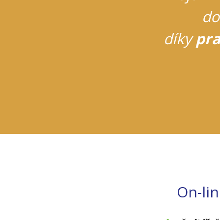
do
díky
pra
On-li