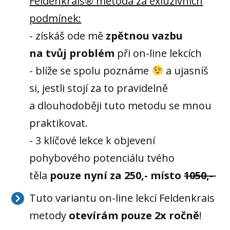
Feldenkrais® metoda za exluzivních
podmínek:
- získáš ode mě
zpětnou vazbu
na tvůj problém
při on-line lekcích
- blíže se spolu poznáme
a ujasníš
si, jestli stojí za to pravidelně
a dlouhodoběji tuto metodu se mnou
praktikovat.
- 3 klíčové lekce k objevení
pohybového potenciálu tvého
těla
pouze nyní za 250,- místo
1050,-
Tuto variantu on-line lekcí Feldenkrais
metody
otevírám pouze 2x ročně
!