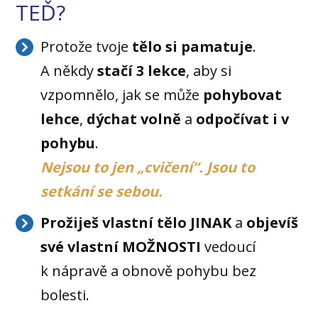
TEĎ?
Protože tvoje
tělo si pamatuje
.
A někdy
stačí 3 lekce
, aby si
vzpomnělo, jak se může
pohybovat
lehce
,
dýchat volně
a
odpočívat i v
pohybu
.
Nejsou to jen „cvičení“. Jsou to
setkání se sebou.
Prožiješ vlastní tělo JINAK
a
objevíš
své vlastní MOŽNOSTI
vedoucí
k nápravě a obnově pohybu bez
bolesti.