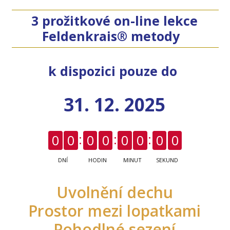
3 prožitkové on-line lekce
Feldenkrais® metody
k dispozici pouze do
31. 12. 2025
0
0
0
0
0
0
0
0
DNÍ
HODIN
MINUT
SEKUND
Uvolnění dechu
Prostor mezi lopatkami
Pohodlné sezení