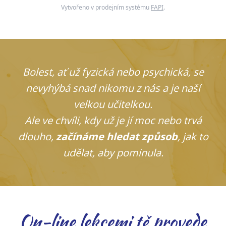
Vytvořeno v prodejním systému
FAPI
.
Bolest, ať už fyzická nebo psychická, se
nevyhýbá snad nikomu z nás a je naší
velkou učitelkou.
Ale ve chvíli, kdy už je jí moc nebo trvá
dlouho,
začínáme hledat způsob
, jak to
udělat, aby pominula.
On-line lekcemi tě provede