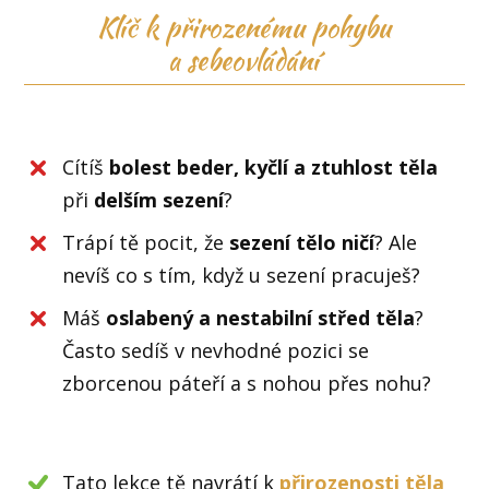
Klíč k přirozenému pohybu
a sebeovládání
Cítíš
bolest beder, kyčlí a ztuhlost těla
při
delším sezení
?
Trápí tě pocit, že
sezení tělo ničí
? Ale
nevíš co s tím, když u sezení pracuješ?
Máš
oslabený a nestabilní střed těla
?
Často sedíš v nevhodné pozici se
zborcenou páteří a s nohou přes nohu?
Tato lekce tě navrátí k
přirozenosti těla