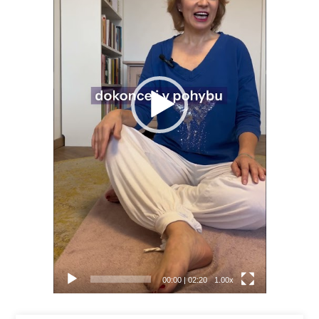
00:00
|
02:20
1.00x