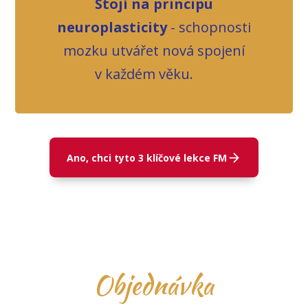
Stojí na principu
neuroplasticity
- schopnosti
mozku utvářet nová spojení
v každém věku.
Ano, chci tyto 3 klíčové lekce FM
Objednávka