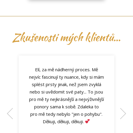
Zkušenosti mých klientů...
Elí, za mě nádherný proces. Mě
nejvíc fascinují ty nuance, kdy si mám
splést prsty jinak, než jsem zvyklá
nebo si uvědomit své paty... To jsou
pro mě ty nejkrásnější a nejvýživnější
ponory sama k sobě. Zdaleka to
pro mě tedy nebylo "jen o pohybu".
Děkuji, děkuji, děkuji.
Marcela Červinková