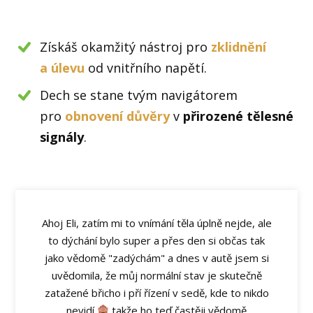
Získáš okamžitý nástroj pro
zklidnění
a úlevu
od vnitřního napětí.
Dech se stane tvým navigátorem
pro
obnovení důvěry
v
přirozené tělesné
signály
.
Ahoj Eli, zatím mi to vnímání těla úplně nejde, ale
to dýchání bylo super a přes den si občas tak
jako vědomě "zadýchám" a dnes v autě jsem si
uvědomila, že můj normální stav je skutečně
zatažené břicho i pří řízení v sedě, kde to nikdo
nevidí
takže ho teď častěji vědomě