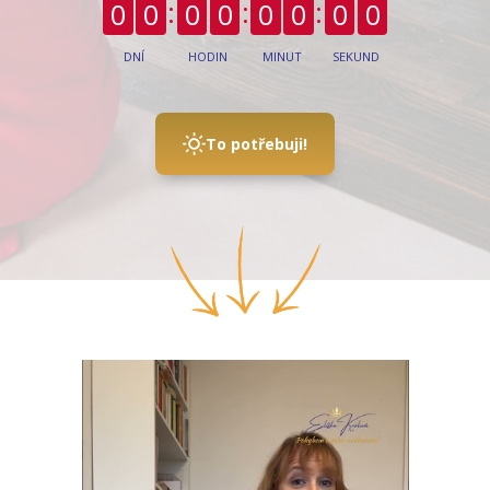
0
0
0
0
0
0
0
0
DNÍ
HODIN
MINUT
SEKUND
To potřebuji!
Video
přehrávač