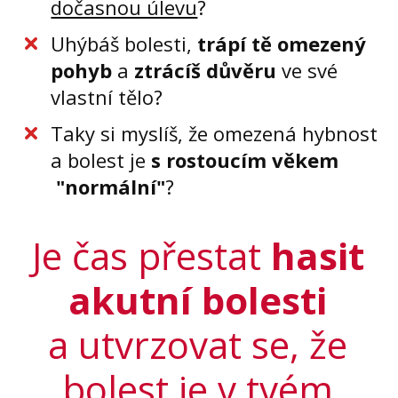
dočasnou úlevu
?
Uhýbáš bolesti,
trápí tě omezený
pohyb
a
ztrácíš důvěru
ve své
vlastní tělo?
Taky si myslíš, že omezená hybnost
a bolest je
s rostoucím věkem
"normální"
?
Je čas přestat
hasit
akutní bolesti
a utvrzovat se, že
bolest je v tvém