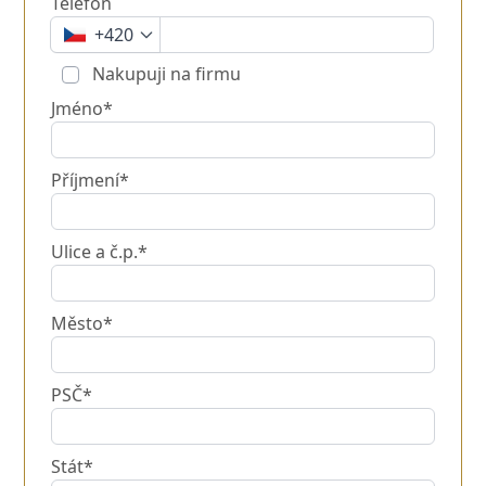
Telefon
+420
Nakupuji na firmu
Jméno*
Příjmení*
Ulice a č.p.*
Město*
PSČ*
Stát*