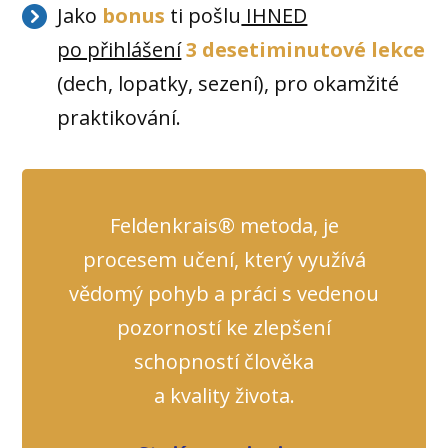
Jako
bonus
ti pošlu
IHNED
po přihlášení
3 desetiminutové lekce
(dech, lopatky, sezení), pro okamžité
praktikování.
Feldenkrais® metoda, je
procesem učení, který využívá
vědomý pohyb a práci s vedenou
pozorností ke zlepšení
schopností člověka
a kvality života.